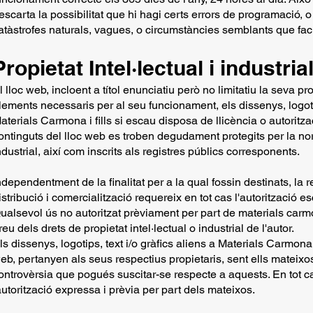
escarta la possibilitat que hi hagi certs errors de programació,
atàstrofes naturals, vagues, o circumstàncies semblants que fac
Propietat Intel·lectual i industria
l lloc web, incloent a títol enunciatiu però no limitatiu la seva pr
lements necessaris per al seu funcionament, els dissenys, logotip
aterials Carmona i fills si escau disposa de llicència o autoritza
ontinguts del lloc web es troben degudament protegits per la norm
ndustrial, així com inscrits als registres públics corresponents.
ndependentment de la finalitat per a la qual fossin destinats, la r
istribució i comercialització requereix en tot cas l'autorització es
ualsevol ús no autoritzat prèviament per part de materials carmo
reu dels drets de propietat intel·lectual o industrial de l'autor.
ls dissenys, logotips, text i/o gràfics aliens a Materials Carmona 
eb, pertanyen als seus respectius propietaris, sent ells mateix
ontrovèrsia que pogués suscitar-se respecte a aquests. En tot c
autorització expressa i prèvia per part dels mateixos.