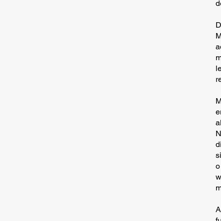
d
D
M
a
m
l
r
M
e
a
N
d
s
o
w
m
A
f