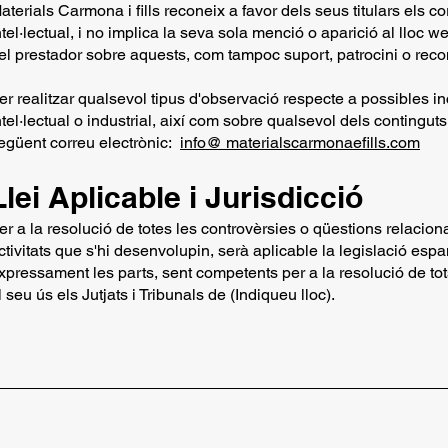
aterials Carmona i fills reconeix a favor dels seus titulars els co
ntel·lectual, i no implica la seva sola menció o aparició al lloc w
el prestador sobre aquests, com tampoc suport, patrocini o reco
er realitzar qualsevol tipus d'observació respecte a possibles i
ntel·lectual o industrial, així com sobre qualsevol dels contingut
egüent correu electrònic:
info@ materialscarmonaefills.com
Llei Aplicable i Jurisdicció
er a la resolució de totes les controvèrsies o qüestions relacio
ctivitats que s'hi desenvolupin, serà aplicable la legislació esp
xpressament les parts, sent competents per a la resolució de tot
l seu ús els Jutjats i Tribunals de (Indiqueu lloc).