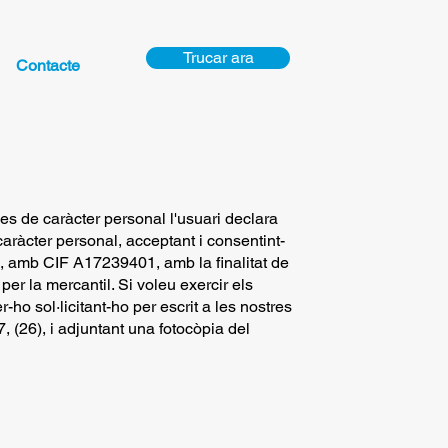
Trucar ara
Contacte
s de caràcter personal l'usuari declara
aràcter personal, acceptant i consentint-
ls, amb CIF A17239401, amb la finalitat de
per la mercantil. Si voleu exercir els
r-ho sol·licitant-ho per escrit a les nostres
 (26), i adjuntant una fotocòpia del