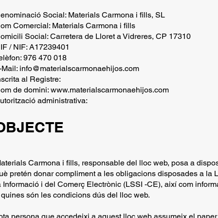
enominació Social: Materials Carmona i fills, SL
om Comercial: Materials Carmona i fills
omicili Social: Carretera de Lloret a Vidreres, CP 17310
IF / NIF: A17239401
elèfon: 976 470 018
-Mail:
info@materialscarmonaehijos.com
nscrita al Registre:
om de domini:
www.materialscarmonaehijos.com
utorització administrativa:
OBJECTE
aterials Carmona i fills, responsable del lloc web, posa a disp
uè pretén donar compliment a les obligacions disposades a la L
a Informació i del Comerç Electrònic (LSSI -CE), així com informa
 quines són les condicions dús del lloc web.
ota persona que accedeixi a aquest lloc web assumeix el paper