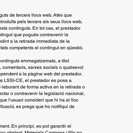
nguts de tercers llocs web. Atès que
troduïts pels tercers als seus llocs web,
s continguts. En tot cas, el prestador
ntingut que pogués contravenir la
edint a la retirada immediata de la
tats competents el contingut en qüestió.
 continguts emmagatzemats, a títol
s, comentaris, xarxes socials o qualsevol
dependent a la pàgina web del prestador.
 la LSSI-CE, el prestador es posa a
ol·laborant de forma activa en la retirada o
ctar o contravenir la legislació nacional,
que l'usuari consideri que hi ha al lloc
icació, es prega que ho notifiqui de
ent. En principi, es pot garantir el
 no obstant, Materials Carmona i fills no