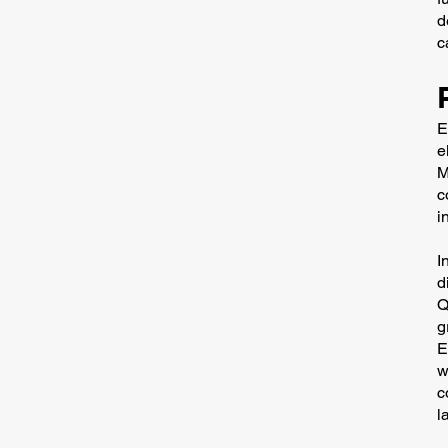
d
c
E
e
M
c
i
I
d
Q
g
E
w
c
l