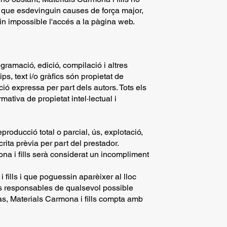
 o que esdevinguin causes de força major,
in impossible l'accés a la pàgina web.
l
ogramació, edició, compilació i altres
s, text i/o gràfics són propietat de
ció expressa per part dels autors. Tots els
ativa de propietat intel·lectual i
eproducció total o parcial, ús, explotació,
crita prèvia per part del prestador.
na i fills serà considerat un incompliment
i fills i que poguessin aparèixer al lloc
os responsables de qualsevol possible
as, Materials Carmona i fills compta amb