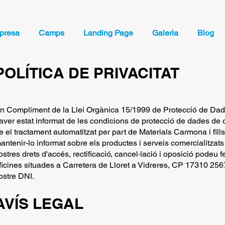
presa
Camps
Landing Page
Galeria
Blog
POLÍTICA DE PRIVACITAT
n Compliment de la Llei Orgànica 15/1999 de Protecció de Dade
aver estat informat de les condicions de protecció de dades de c
e el tractament automatitzat per part de Materials Carmona i fil
antenir-lo informat sobre els productes i serveis comercialitzats 
ostres drets d'accés, rectificació, cancel·lació i oposició podeu fe
ficines situades a Carretera de Lloret a Vidreres, CP 17310 2567,
ostre DNI.
AVÍS LEGAL