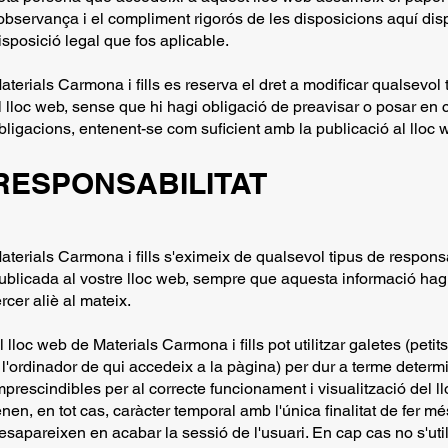
'observança i el compliment rigorós de les disposicions aquí dis
isposició legal que fos aplicable.
aterials Carmona i fills es reserva el dret a modificar qualsevo
l lloc web, sense que hi hagi obligació de preavisar o posar e
bligacions, entenent-se com suficient amb la publicació al lloc 
RESPONSABILITAT
aterials Carmona i fills s'eximeix de qualsevol tipus de responsa
ublicada al vostre lloc web, sempre que aquesta informació hag
ercer aliè al mateix.
l lloc web de Materials Carmona i fills pot utilitzar galetes (peti
 l'ordinador de qui accedeix a la pàgina) per dur a terme dete
mprescindibles per al correcte funcionament i visualització del ll
enen, en tot cas, caràcter temporal amb l'única finalitat de fer mé
esapareixen en acabar la sessió de l'usuari. En cap cas no s'util