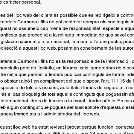
e caràcter personal.
es del lloc web del client és possible que es redirigeixi a conti
aterials Carmona i fills no pot controlar sempre els continguts in
quest no assumeix cap mena de responsabilitat respecte a aquest
anifesta que procedirà a la retirada immediata de qualsevol co
egislació nacional o internacional, la moral o l'ordre públic, proc
edirecció a aquest lloc web, posant en coneixement de les autori
aterials Carmona i fills no es fa responsable de la informació i
nunciatiu però no limitatiu, en fòrums, xats, generadors de bloc
ltre mitjà que permeti a tercers publicar continguts de forma in
o obstant això i en compliment del que disposa l'art. 11 i 16 de
isposició de tots els usuaris, autoritats i forces de seguretat, i c
i és el cas bloqueig de tots aquells continguts que poguessin afe
 internacional, drets de tercers o la moral i lordre públic. En cas 
eb algun contingut que pogués ser susceptible d'aquesta classif
anera immediata a l'administrador del lloc web.
quest lloc web ha estat revisat i provat perquè funcioni correctam
uncionament correcte els 365 dies de l'any, 24 hores al dia. Això