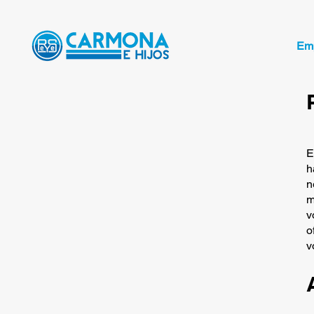
Em
E
h
n
m
v
o
v