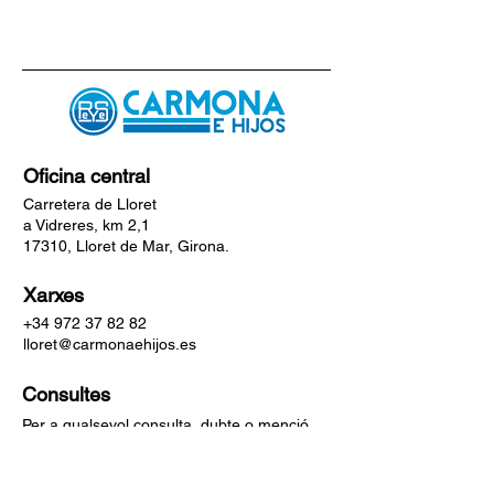
Oficina central
Carretera de Lloret
a Vidreres, km 2,1
17310, Lloret de Mar, Girona.
Xarxes
+34 972 37 82 82
lloret@carmonaehijos.es
Consultes
Per a qualsevol consulta, dubte o menció,
truca al
+34 972 37 82 82
Facebook