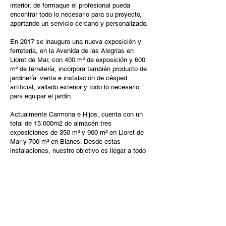
interior, de formaque el profesional pueda
encontrar todo lo necesario para su proyecto,
aportando un servicio cercano y personalizado.
En 2017 se inauguro una nueva exposición y
ferretería, en la Avenida de las Alegrías en
Lloret de Mar, con 400 m² de exposición y 600
m² de ferretería, incorpora también producto de
jardinería: venta e instalación de césped
artificial, vallado exterior y todo lo necesario
para equipar el jardín.
Actualmente Carmona e Hijos, cuenta con un
total de 15.000m2 de almacén tres
exposiciones de 350 m² y 900 m² en Lloret de
Mar y 700 m² en Blanes. Desde estas
instalaciones, nuestro objetivo es llegar a todo
profesional del gremio, tanto mayorista como
detallista. Y ofrecer a nuestros clientes un
servicio de calidad para provocar-les una
sonrisa.
Relaciones