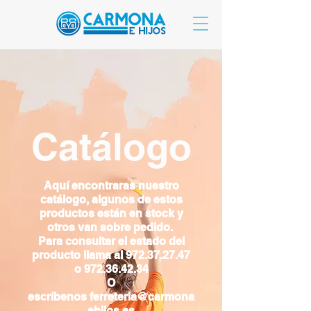
Catálogo
Aquí
encontraras nuestro
catálogo, algunos de estos
productos
están
en stock y
otros van sobre
pedido
.
Para consultar el estado del
producto llama al
972.37.27.47
o
972.36.42.34
O
escríbenos
ferreteria@carmona
ehijos
.es